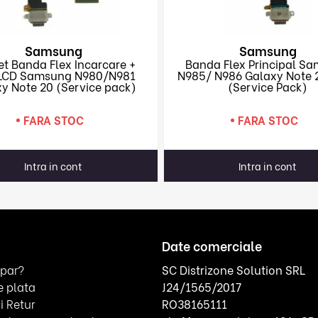
Samsung
Samsung
t Banda Flex Incarcare +
Banda Flex Principal S
 LCD Samsung N980/N981
N985/ N986 Galaxy Note 2
y Note 20 (Service pack)
(Service Pack)
FARA STOC
FARA STOC
Intra in cont
Intra in cont
Date comerciale
par?
SC Distrizone Solution SRL
 plata
J24/1565/2017
i Retur
RO38165111