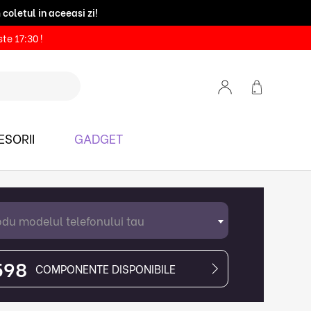
coletul in aceeasi zi!
(Fan Courier)
te 17:30 !
SORII
GADGET
odu modelul telefonului tau
598
COMPONENTE DISPONIBILE