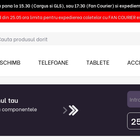
ana la 15.30 (Cargus si GLS), sau 17:30 (Fan Courier) si expediem 
icarea comenzilor ora limita este 15:00 (Cargus si GLS) sau 16.00 
din 25.05 ora limita pentru expedierea coletelor cu FAN COURIER es
 SCHIMB
TELEFOANE
TABLETE
ACCE
ul tau
Intr
ra componentele
2