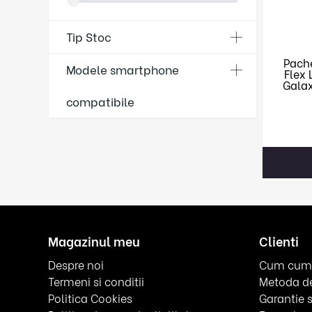
Tip Stoc
Pache
Modele smartphone
Flex
Galax
compatibile
Magazinul meu
Clienti
Despre noi
Cum cum
Termeni si conditii
Metoda de
Politica Cookies
Garantie s